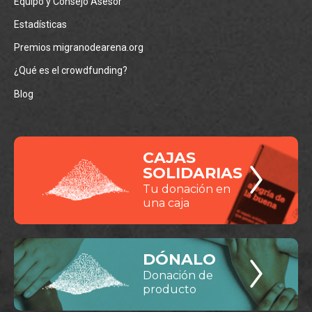
Equipo y Consejo Asesor
Estadísticas
Premios migranodearena.org
¿Qué es el crowdfunding?
Blog
CAJAS
SOLIDARIAS
Tu donación en
una caja
DÓNALO
Donación de
producto