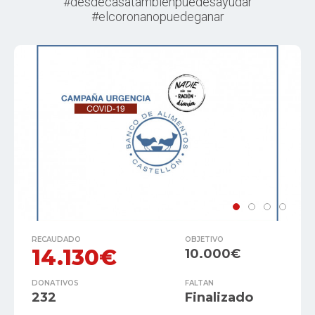
#desdecasatambienpuedesayudar
#elcoronanopuedeganar
RECAUDADO
OBJETIVO
14.130€
10.000€
DONATIVOS
FALTAN
232
Finalizado