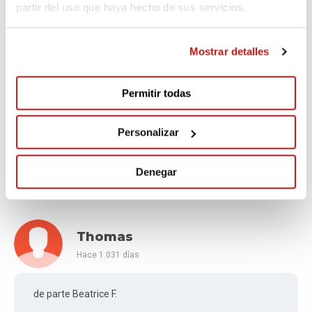
partir del uso que haya hecho de sus servicios.
Bravo Matilda y todos los y las que van a correr este dia.
On est avec vous :-) Gaspard, Léonie et Véro
Mostrar detalles
Permitir todas
Vitaliy
Hace 1.031 días
Personalizar
Vamos! Todo saldrá mejor de lo esperado!
Denegar
Thomas
Hace 1.031 días
de parte Beatrice F.