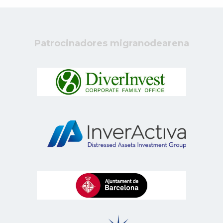
Patrocinadores migranodearena