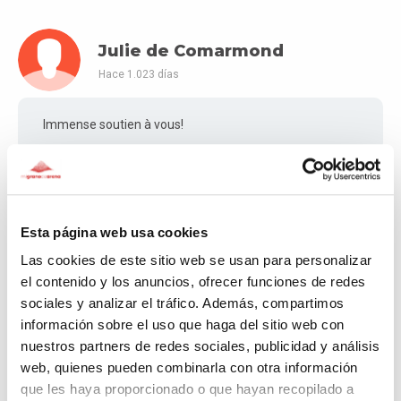
Julie de Comarmond
Hace 1.023 días
Immense soutien à vous!
Bettens Marcel
Esta página web usa cookies
Hace 1.024 días
Las cookies de este sitio web se usan para personalizar
el contenido y los anuncios, ofrecer funciones de redes
Soutien
sociales y analizar el tráfico. Además, compartimos
información sobre el uso que haga del sitio web con
nuestros partners de redes sociales, publicidad y análisis
Guisset Véronique
web, quienes pueden combinarla con otra información
que les haya proporcionado o que hayan recopilado a
Hace 1.030 días