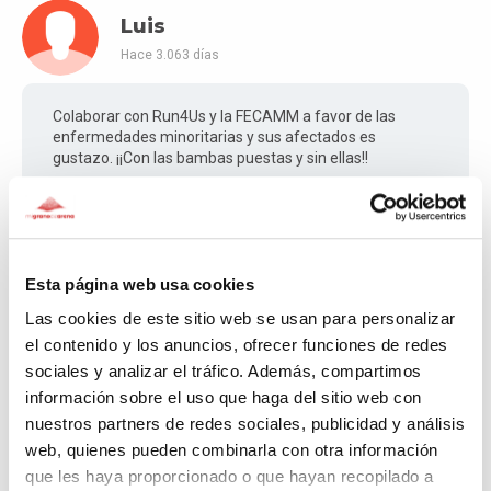
Luis
Hace 3.063 días
Colaborar con Run4Us y la FECAMM a favor de las
enfermedades minoritarias y sus afectados es
gustazo. ¡¡Con las bambas puestas y sin ellas!!
Jose
Esta página web usa cookies
Hace 3.069 días
Las cookies de este sitio web se usan para personalizar
el contenido y los anuncios, ofrecer funciones de redes
Quiero aportar mi granito de arena a la familia RUN4US.
sociales y analizar el tráfico. Además, compartimos
Actualmente mi causa de este mes de Marzo de mi
proyecto. "12 Maratones 12 Meses 12 Causas"
información sobre el uso que haga del sitio web con
Donde cada mes estoy dando eco a una causa solidaria.
nuestros partners de redes sociales, publicidad y análisis
web, quienes pueden combinarla con otra información
que les haya proporcionado o que hayan recopilado a