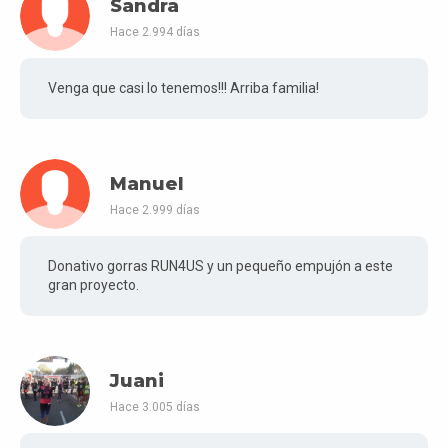
Sandra
Hace 2.994 días
Venga que casi lo tenemos!!! Arriba familia!
Manuel
Hace 2.999 días
Donativo gorras RUN4US y un pequeño empujón a este
gran proyecto.
Juani
Hace 3.005 días