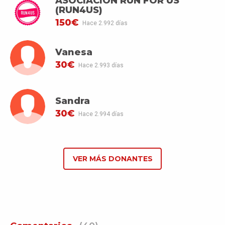
ASOCIACION RUN FOR US
(RUN4US)
150€
Hace 2.992 días
Vanesa
30€
Hace 2.993 días
Sandra
30€
Hace 2.994 días
VER MÁS DONANTES