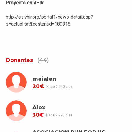
Proyecto en VHIR
http://es.vhir.org/portal1/news-detail.asp?
s=actualitat&contentid=189318
Donantes
(44)
maialen
20€
Hace 2.990 días
Alex
30€
Hace 2.990 días