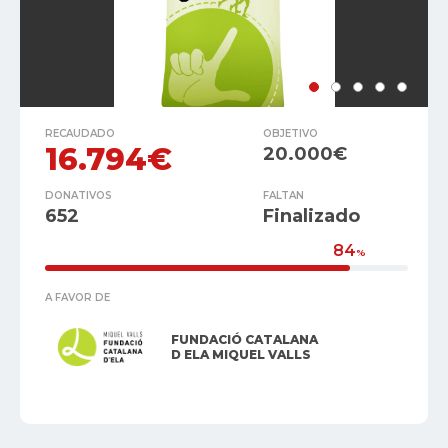
RECAUDADO
OBJETIVO
16.794€
20.000€
DONATIVOS
FALTAN
652
Finalizado
84
%
A FAVOR DE
FUNDACIÓ CATALANA
D ELA MIQUEL VALLS