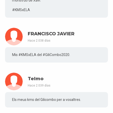
monstruo de Xavi.
#KMSxELA
FRANCISCO JAVIER
Hace 2.038 días
Mis #KMSxELA del #GiliCombo2020.
Telmo
Hace 2.039 días
Els meus kms del Gilicombo per a vosaltres.