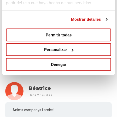
partir del uso que haya hecho de sus servicios.
Bona feina Fandes&Rnou. Sou molt grans!!
Mostrar detalles
Permitir todas
FRANCISCO JAVIER
Hace 2.057 días
Personalizar
Pels #KMSxELA de la Marató del Dani i el Ramon.
Moltes gràcies als dos i enhorabona!!
Denegar
Béatrice
Hace 2.076 días
Anims companys i amics!