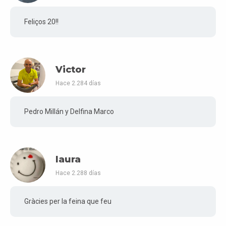
Feliços 20!!
Victor
Hace 2.284 días
Pedro Millán y Delfina Marco
laura
Hace 2.288 días
Gràcies per la feina que feu