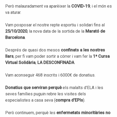
Però malauradament va aparèixer la
COVID-19
, i el món es
va aturar.
Vam posposar el nostre repte esportiu i solidari fins al
25/10/2020
, la nova data de la sortida de la
Marató de
Barcelona
.
Després de quasi dos mesos
confinats a les nostres
llars
, per fi vam poder sortir a córrer i vam fer la
1ª Cursa
Virtual Solidària
,
LA DESCONFINADA
.
Vam aconseguir 468 inscrits i 6000€ de donatius.
Donatius que serviran perquè
els malalts d’ELA i les
seves famílies puguin rebre les visites dels
especialistes a casa seva (
compra d'EPIs
).
Però continuem, perquè les
enfermetats minoritàries no