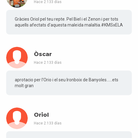
Hace 2.133 días
Gràcies Oriol pel teu repte. Pel Biel i el Zenon i per tots
aquells afectats d'aquesta maleïda malaltia.#KMSxELA
Òscar
Hace 2.133 días
aprotacio per l'Orio i el seu Ironboix de Banyoles......ets
molt gran
Oriol
Hace 2.133 días