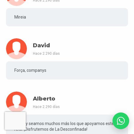
Hace 2.290 días
Mireia
David
Hace 2.290 días
Força, companys
Alberto
Hace 2.290 días
¡Ojalá y seamos muchos más los que apoyamos este
reto! ¡Disfrutemos de La Desconfinada!