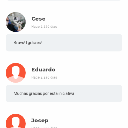
Cesc
Hace 2.290 días
Bravo! I gràcies!
Eduardo
Hace 2.290 días
Muchas gracias por esta iniciativa
Josep