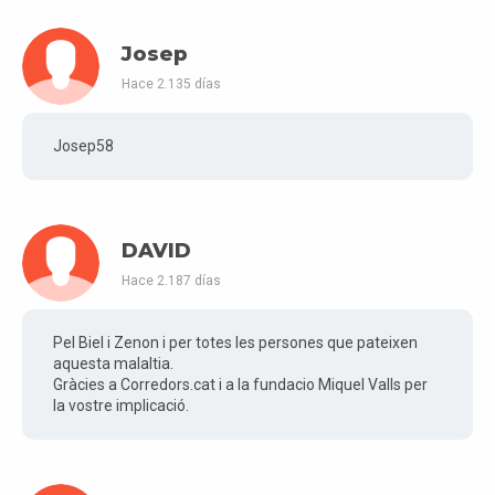
Josep
Hace 2.135 días
Josep58
DAVID
Hace 2.187 días
Pel Biel i Zenon i per totes les persones que pateixen
aquesta malaltia.
Gràcies a Corredors.cat i a la fundacio Miquel Valls per
la vostre implicació.