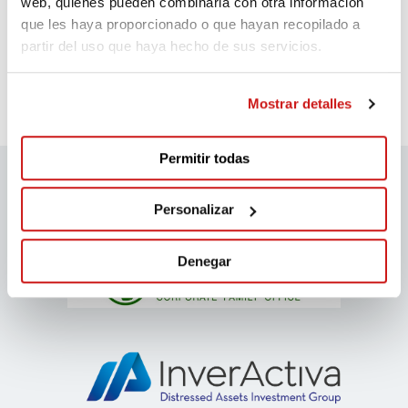
web, quienes pueden combinarla con otra información
Hace 648 días
que les haya proporcionado o que hayan recopilado a
partir del uso que haya hecho de sus servicios.
Lara soy el lombarditivooo, yoloseee
Mostrar detalles
Permitir todas
Personalizar
Patrocinadores migranodearena
Denegar