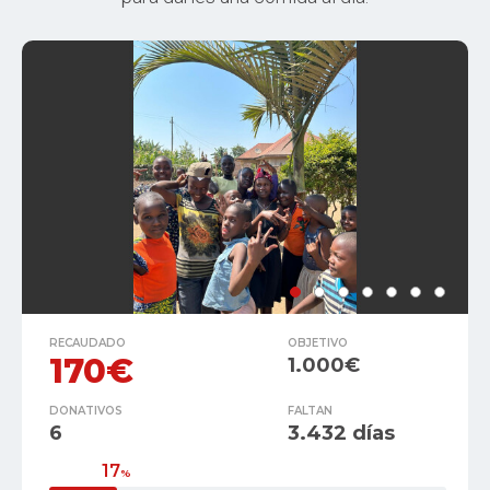
RECAUDADO
OBJETIVO
170€
1.000€
DONATIVOS
FALTAN
6
3.432 días
17
%