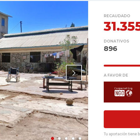
RECAUDADO
31.35
DONATIVOS
896
A FAVOR DE
Tu aportación tiene 