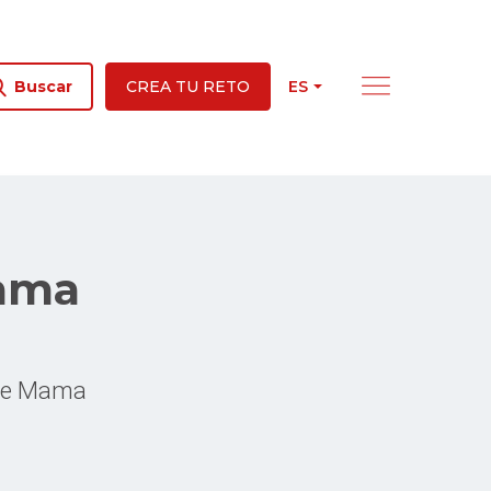
ES
Buscar
CREA TU RETO
Mama
 de Mama