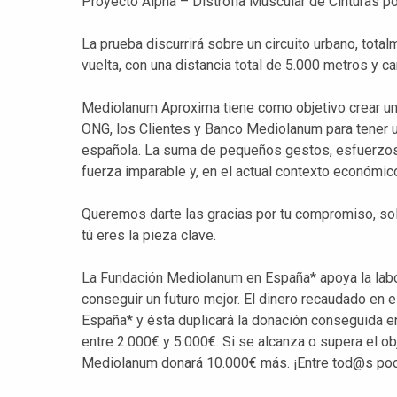
Proyecto Alpha – Distrofia Muscular de Cinturas por
La prueba discurrirá sobre un circuito urbano, totalm
vuelta, con una distancia total de 5.000 metros y c
Mediolanum Aproxima tiene como objetivo crear un
ONG, los Clientes y Banco Mediolanum para tener u
española. La suma de pequeños gestos, esfuerzos 
fuerza imparable y, en el actual contexto económic
Queremos darte las gracias por tu compromiso, soli
tú eres la pieza clave.
La Fundación Mediolanum en España* apoya la labo
conseguir un futuro mejor. El dinero recaudado en 
España* y ésta duplicará la donación conseguida en e
entre 2.000€ y 5.000€. Si se alcanza o supera el o
Mediolanum donará 10.000€ más. ¡Entre tod@s po