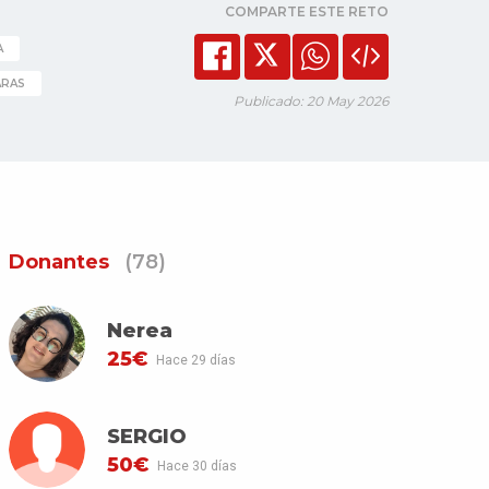
COMPARTE ESTE RETO
A
ARAS
Publicado: 20 May 2026
Donantes
(78)
Nerea
25€
Hace 29 días
SERGIO
50€
Hace 30 días