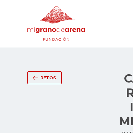
C
RETOS
M