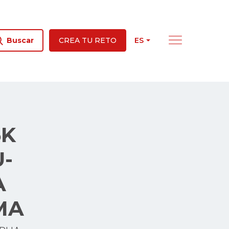
ES
Buscar
CREA TU RETO
5K
-
A
MA