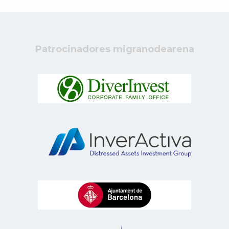
Patrocinadores migranodearena