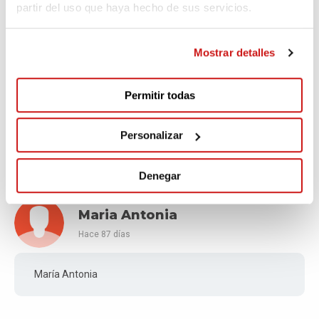
Patrocinamos la etapa 31, ánimo y buen camino Juan.
partir del uso que haya hecho de sus servicios.
Asociación de Amas de Casa de Moral.
Mostrar detalles
Construcciones Hijos de
Antonio el Cubano SC.
Permitir todas
Hace 87 días
De parte de Construcciónes Hijos de Antonio el cubano
Personalizar
te apoyamos en el nuevo reto. Mucha salud y fuerzas.
Denegar
Maria Antonia
Hace 87 días
María Antonia