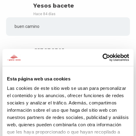
Yesos bacete
Hace 84 días
buen camino
G13636501
Hace 85 días
Buena camino Juan.... Desde amoteros moraleños te
deseamos buen camino y mucha fuerza, nos gustaría
Esta página web usa cookies
apadrinar la etapa 49 de Palas de Rei a Arzua.
Las cookies de este sitio web se usan para personalizar
el contenido y los anuncios, ofrecer funciones de redes
sociales y analizar el tráfico. Además, compartimos
Asociación de Amas de Casa
información sobre el uso que haga del sitio web con
"Calatrava"
nuestros partners de redes sociales, publicidad y análisis
Hace 86 días
web, quienes pueden combinarla con otra información
que les haya proporcionado o que hayan recopilado a