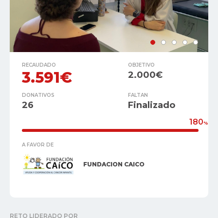
RECAUDADO
OBJETIVO
3.591€
2.000€
DONATIVOS
FALTAN
26
Finalizado
180
%
A FAVOR DE
FUNDACION CAICO
RETO LIDERADO POR