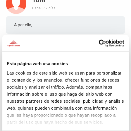
Toñi
Hace 357 días
A por ello,
Fundación Amigos de
Monkole
Hace 357 días
LÍDER
Esta página web usa cookies
Gracias Toñi... Ayúdanos a difundirlo un poco
Las cookies de este sitio web se usan para personalizar
más
el contenido y los anuncios, ofrecer funciones de redes
sociales y analizar el tráfico. Además, compartimos
información sobre el uso que haga del sitio web con
Luis
nuestros partners de redes sociales, publicidad y análisis
web, quienes pueden combinarla con otra información
Hace 357 días
que les haya proporcionado o que hayan recopilado a
partir del uso que haya hecho de sus servicios.
💪