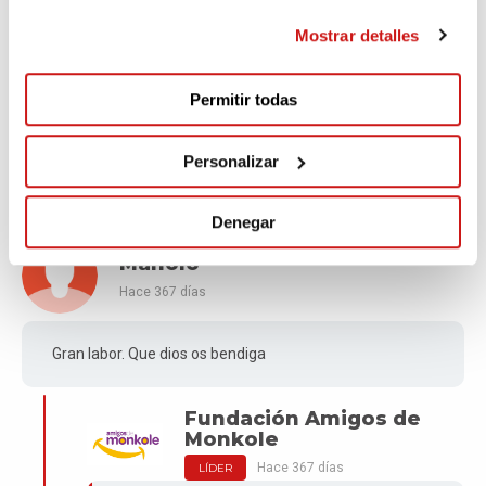
Mostrar detalles
Fundación Amigos de
Monkole
Hace 357 días
LÍDER
Permitir todas
Gracias Luis... Ayúdanos a difundirlo un poco
más
Personalizar
Denegar
Manolo
Hace 367 días
Gran labor. Que dios os bendiga
Fundación Amigos de
Monkole
Hace 367 días
LÍDER