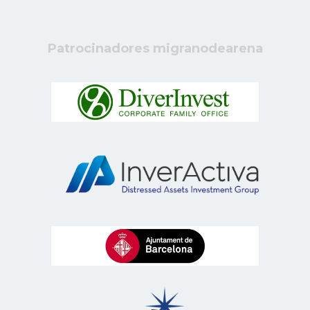
Patrocinadores migranodearena