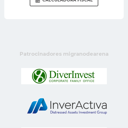
CALCULADORA FISCAL
Patrocinadores migranodearena