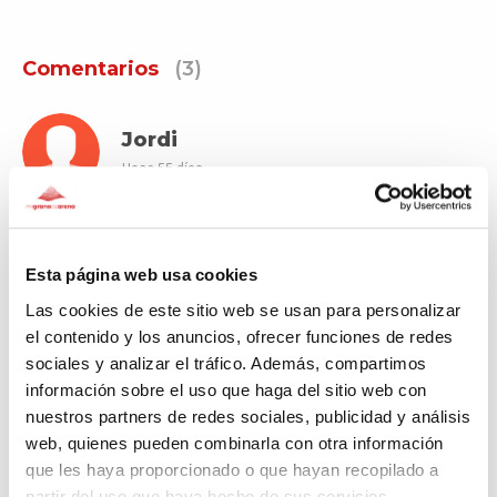
Comentarios
(3)
Jordi
Hace 55 días
Hola a casa ara fa temps que no tenim cap episodi,
aquesta es la meva manera de donar gracies. Se el que
es per una familia, i agraeixo molt la feina que feu
Esta página web usa cookies
Las cookies de este sitio web se usan para personalizar
el contenido y los anuncios, ofrecer funciones de redes
sociales y analizar el tráfico. Además, compartimos
Gorka
información sobre el uso que haga del sitio web con
Hace 273 días
nuestros partners de redes sociales, publicidad y análisis
web, quienes pueden combinarla con otra información
que les haya proporcionado o que hayan recopilado a
Nekane
partir del uso que haya hecho de sus servicios.