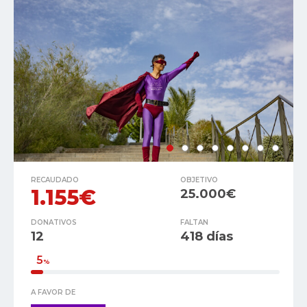
RECAUDADO
OBJETIVO
1.155€
25.000€
DONATIVOS
FALTAN
12
418 días
5
%
A FAVOR DE