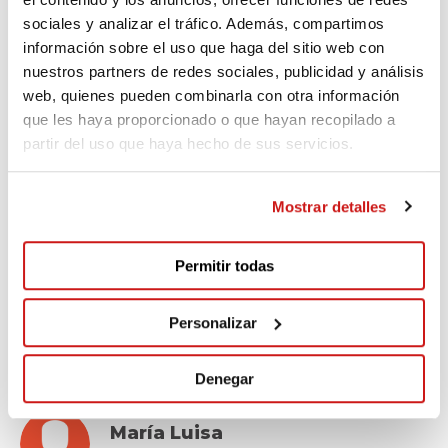
Comentarios
(5)
sociales y analizar el tráfico. Además, compartimos
información sobre el uso que haga del sitio web con
nuestros partners de redes sociales, publicidad y análisis
María Concepción
web, quienes pueden combinarla con otra información
Hace 150 días
que les haya proporcionado o que hayan recopilado a
partir del uso que haya hecho de sus servicios.
Un abrazo de Oso para Manuel
Mostrar detalles
Ismael
Permitir todas
Hace 272 días
Personalizar
Vamos keko!
Denegar
María Luisa