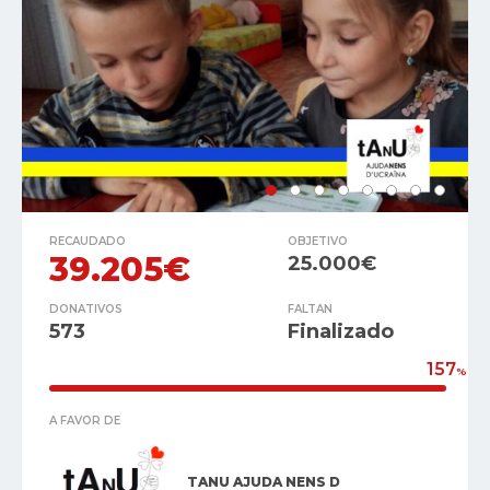
RECAUDADO
OBJETIVO
39.205€
25.000€
DONATIVOS
FALTAN
573
Finalizado
157
%
A FAVOR DE
TANU AJUDA NENS D