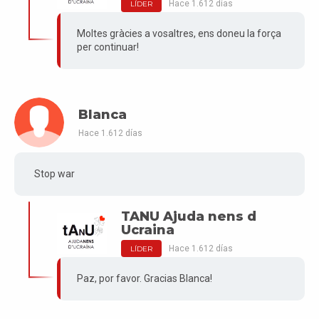
Hace 1.612 días
LÍDER
Moltes gràcies a vosaltres, ens doneu la força
per continuar!
Blanca
Hace 1.612 días
Stop war
TANU Ajuda nens d
Ucraina
Hace 1.612 días
LÍDER
Paz, por favor. Gracias Blanca!