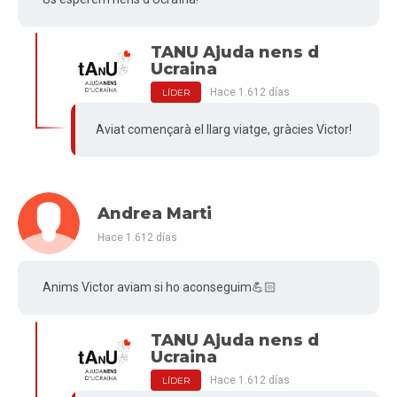
TANU Ajuda nens d
Ucraina
Hace 1.612 días
LÍDER
Aviat començarà el llarg viatge, gràcies Victor!
Andrea Marti
Hace 1.612 días
Anims Victor aviam si ho aconseguim💪🏻
TANU Ajuda nens d
Ucraina
Hace 1.612 días
LÍDER