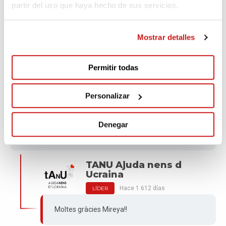
Ucraina
partir del uso que haya hecho de sus servicios.
Hace 1.612 días
LÍDER
Gràcies Ester!!
Mostrar detalles
Permitir todas
Mireya Relat
Personalizar
Hace 1.612 días
Denegar
Força contra la injusticia anims contra la violencia amor
contra el mal
TANU Ajuda nens d
Ucraina
Hace 1.612 días
LÍDER
Moltes gràcies Mireya!!