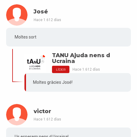
José
Hace 1.612 días
Moltes sort
TANU Ajuda nens d
Ucraina
Hace 1.612 días
LÍDER
Moltes gràcies José!
victor
Hace 1.612 días
Us esperem nens d Ucraïna!