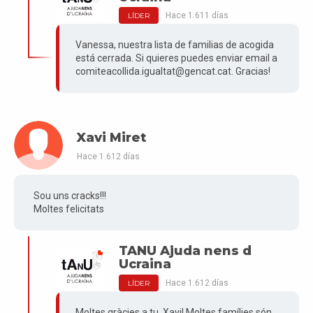
Hace 1.611 días
LÍDER
Vanessa, nuestra lista de familias de acogida
está cerrada. Si quieres puedes enviar email a
comiteacollida.igualtat@gencat.cat. Gracias!
Xavi Miret
Hace 1.612 días
Sou uns cracks!!!
Moltes felicitats
TANU Ajuda nens d
Ucraina
Hace 1.612 días
LÍDER
Moltes gràcies a tu, Xavi! Moltes famílies són