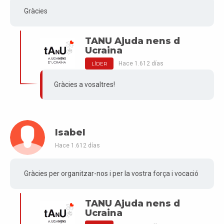
Gràcies
TANU Ajuda nens d
Ucraina
Hace 1.612 días
LÍDER
Gràcies a vosaltres!
Isabel
Hace 1.612 días
Gràcies per organitzar-nos i per la vostra força i vocació
TANU Ajuda nens d
Ucraina