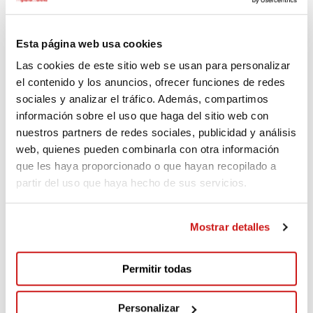
Esta página web usa cookies
FCO JAVIER
Las cookies de este sitio web se usan para personalizar
Hace 2.810 días
el contenido y los anuncios, ofrecer funciones de redes
sociales y analizar el tráfico. Además, compartimos
Grandes proyectos ? Mucha suerte amigos ??
información sobre el uso que haga del sitio web con
nuestros partners de redes sociales, publicidad y análisis
web, quienes pueden combinarla con otra información
que les haya proporcionado o que hayan recopilado a
MªJesús
partir del uso que haya hecho de sus servicios.
Hace 2.810 días
Mostrar detalles
Molta Sort¡¡
Permitir todas
Herminia
Personalizar