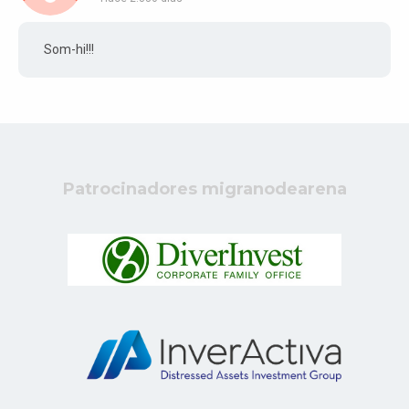
Som-hi!!!
Patrocinadores migranodearena