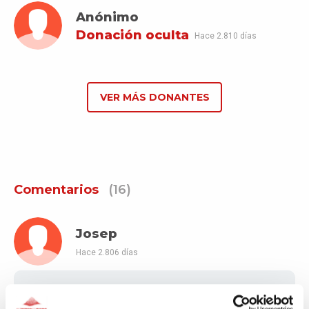
Anónimo
Donación oculta
Hace 2.810 días
VER MÁS DONANTES
Comentarios
(16)
Josep
Hace 2.806 días
Moltes gràcies per la feina que feu al servei del barri,