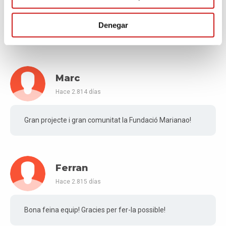
Hace 2.813 días
Denegar
Ánimo!
Marc
Hace 2.814 días
Gran projecte i gran comunitat la Fundació Marianao!
Ferran
Hace 2.815 días
Bona feina equip! Gracies per fer-la possible!