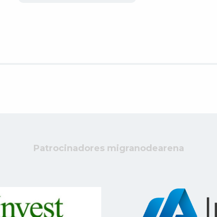
Patrocinadores migranodearena