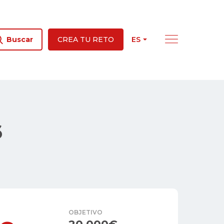
ES
Buscar
CREA TU RETO
6
OBJETIVO