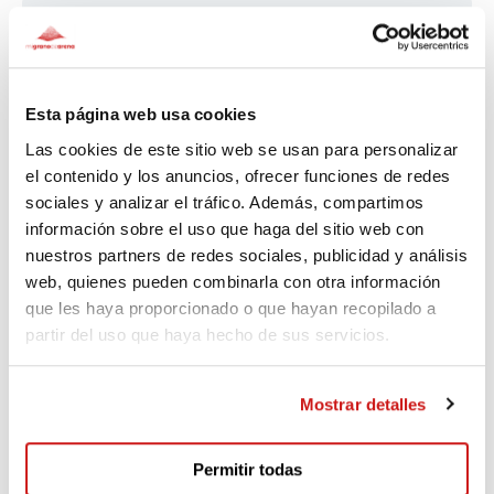
Amarna eres increíble! De las mejores creadoras de
contenido que hay.
Esta página web usa cookies
Lara
Las cookies de este sitio web se usan para personalizar
el contenido y los anuncios, ofrecer funciones de redes
Hace 313 días
sociales y analizar el tráfico. Además, compartimos
información sobre el uso que haga del sitio web con
Lara Olivares manda mucho amor y apoyo . Gracias por
nuestros partners de redes sociales, publicidad y análisis
liderar el cambio 🙏🏻🌱
web, quienes pueden combinarla con otra información
que les haya proporcionado o que hayan recopilado a
partir del uso que haya hecho de sus servicios.
Iñigo
Hace 313 días
Mostrar detalles
Te quierooooo
Permitir todas