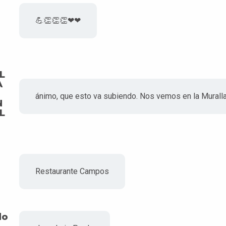
💪👏👏👏❤❤
L
A
ánimo, que esto va subiendo. Nos vemos en la Murall
N
L
Restaurante Campos
do