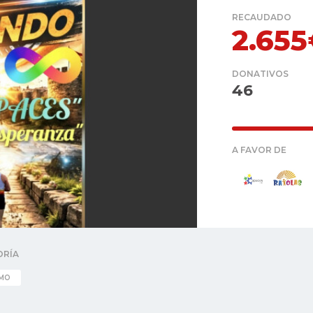
RECAUDADO
2.65
DONATIVOS
46
A FAVOR DE
ORÍA
SMO