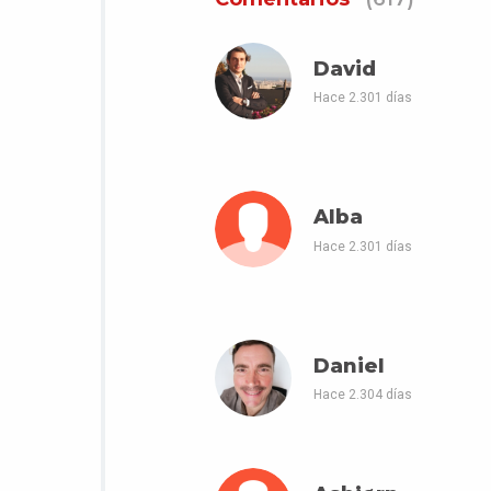
David
Hace 2.301 días
Alba
Hace 2.301 días
Daniel
Hace 2.304 días