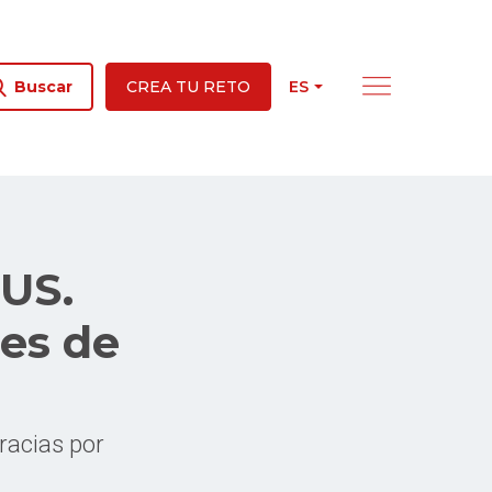
ES
Buscar
CREA TU RETO
US.
es de
racias por