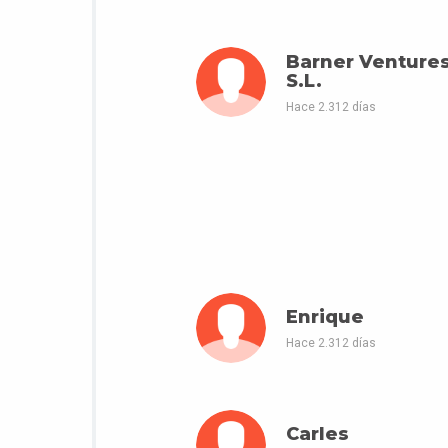
Barner Venture
S.L.
Hace 2.312 días
Enrique
Hace 2.312 días
Carles