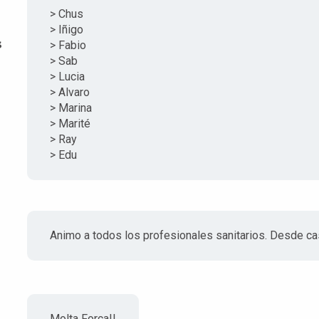
> Chus
> Iñigo
s
> Fabio
> Sab
> Lucia
> Alvaro
> Marina
> Marité
> Ray
> Edu
Animo a todos los profesionales sanitarios. Desde c
Molta Força!!