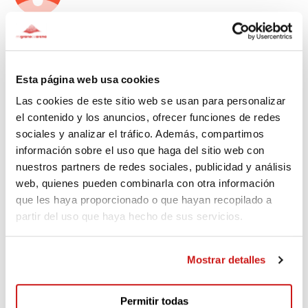
Samuel
Esta página web usa cookies
Las cookies de este sitio web se usan para personalizar
Xavi
el contenido y los anuncios, ofrecer funciones de redes
Hace 2.375 días
sociales y analizar el tráfico. Además, compartimos
información sobre el uso que haga del sitio web con
Felicitats !! Molt bona iniciativa !!
nuestros partners de redes sociales, publicidad y análisis
web, quienes pueden combinarla con otra información
que les haya proporcionado o que hayan recopilado a
partir del uso que haya hecho de sus servicios.
Lluís
Hace 2.395 días
Mostrar detalles
DOnación Mercedes y Ramón
Permitir todas