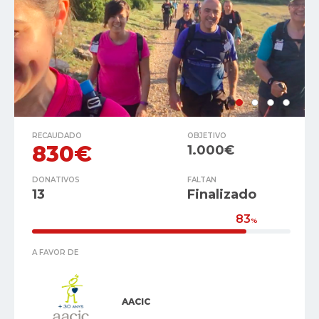
RECAUDADO
OBJETIVO
830€
1.000€
DONATIVOS
FALTAN
13
Finalizado
83
%
A FAVOR DE
AACIC