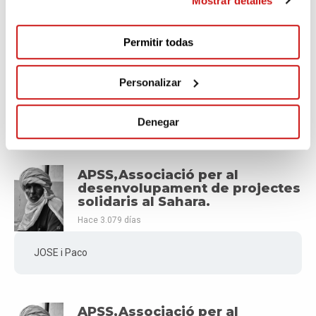
Mostrar detalles
Maria Jose
Permitir todas
Hace 3.077 días
Personalizar
Donación ayuda a los controles de los diabéticos
refugiados del sahara
Denegar
APSS,Associació per al
desenvolupament de projectes
solidaris al Sahara.
Hace 3.079 días
JOSE i Paco
APSS,Associació per al