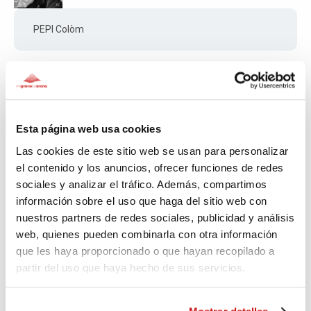
PEPI Colòm
Nuria
Hace 3.071 días
Esta página web usa cookies
Las cookies de este sitio web se usan para personalizar
Molt bona feina la de l'APSS. A seguir endavant
el contenido y los anuncios, ofrecer funciones de redes
sociales y analizar el tráfico. Además, compartimos
información sobre el uso que haga del sitio web con
APSS,Associació per al
nuestros partners de redes sociales, publicidad y análisis
desenvolupament de projectes
web, quienes pueden combinarla con otra información
solidaris al Sahara.
que les haya proporcionado o que hayan recopilado a
Hace 3.076 días
partir del uso que haya hecho de sus servicios.
Amigos Josefina