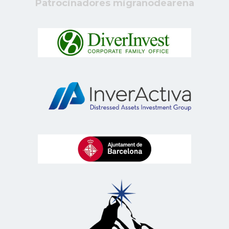
Patrocinadores migranodearena