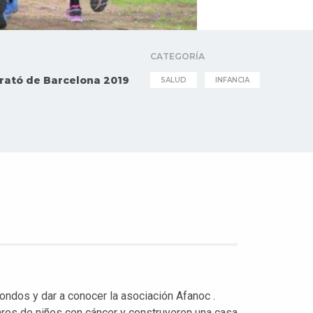
CATEGORÍA
rató de Barcelona 2019
SALUD
INFANCIA
fondos y dar a conocer la asociación Afanoc .
iares de niños con cáncer y construyeron una casa