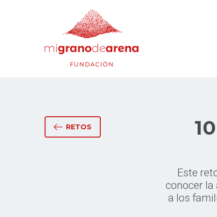
10
RETOS
Este ret
conocer la 
a los fami