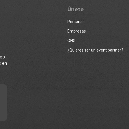
Únete
Personas
Empresas
ONG
¿Quieres ser un event partner?
les
s en