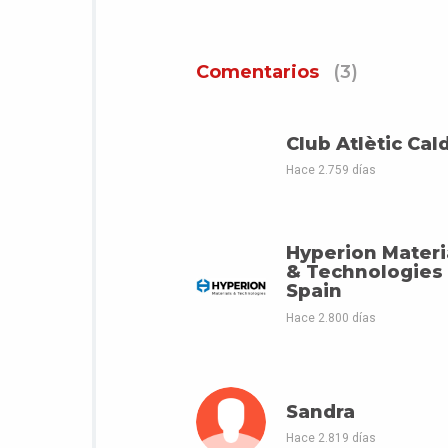
Comentarios
(3)
Club Atlètic Cal
Hace 2.759 días
Hyperion Materi
& Technologies
Spain
Hace 2.800 días
Sandra
Hace 2.819 días