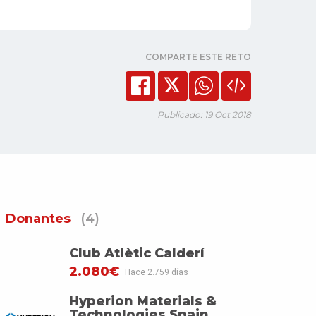
COMPARTE ESTE RETO
Publicado: 19 Oct 2018
Donantes
(4)
Club Atlètic Calderí
2.080€
Hace 2.759 días
Hyperion Materials &
Technologies Spain