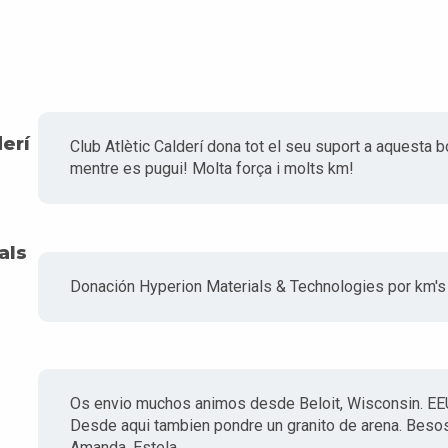
derí
Club Atlètic Calderí dona tot el seu suport a aquesta b
mentre es pugui! Molta força i molts km!
als
Donación Hyperion Materials & Technologies por km's r
Os envio muchos animos desde Beloit, Wisconsin. EE
Desde aqui tambien pondre un granito de arena. Besos 
Amanda, Estela......