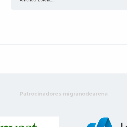
Patrocinadores migranodearena