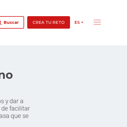
ES
Buscar
CREA TU RETO
 no
s y dar a
de facilitar
casa que se