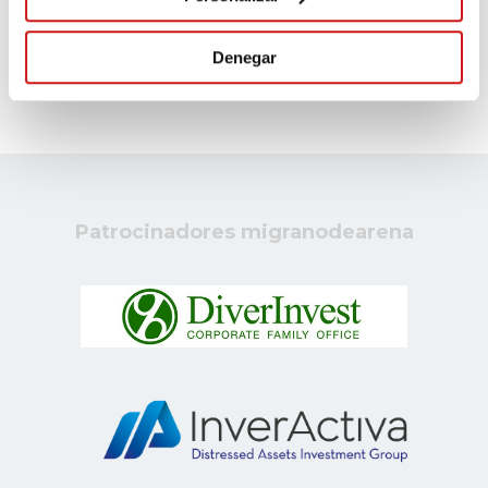
VER MÁS DONANTES
Denegar
Patrocinadores migranodearena