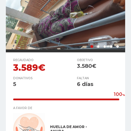
RECAUDADO
OBJETIVO
3.589€
3.580€
DONATIVOS
FALTAN
5
6 días
100
%
A FAVOR DE
HUELLA DE AMOR -