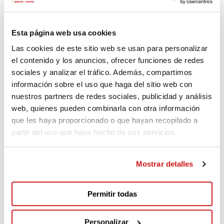
Anónimo
Esta página web usa cookies
496€
Hace 50 días
Las cookies de este sitio web se usan para personalizar
el contenido y los anuncios, ofrecer funciones de redes
sociales y analizar el tráfico. Además, compartimos
Anónimo
información sobre el uso que haga del sitio web con
898€
Hace 53 días
nuestros partners de redes sociales, publicidad y análisis
web, quienes pueden combinarla con otra información
que les haya proporcionado o que hayan recopilado a
Anónimo
partir del uso que haya hecho de sus servicios.
900€
Hace 54 días
Mostrar detalles
Anónimo
495€
Hace 57 días
Permitir todas
Personalizar