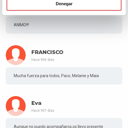
PALOMA MARIA
Denegar
Hace 906 días
ANIMO!!!
FRANCISCO
Hace 906 días
Mucha fuerza para todos, Paco, Melanie y Maia
Eva
Hace 907 días
Aunque no puedo acompañaros,os llevo presente