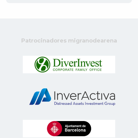
Patrocinadores migranodearena