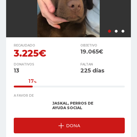
RECAUDADO
OBJETIVO
3.225€
19.065€
DONATIVOS
FALTAN
13
225 días
17
%
A FAVOR DE
JASKAL, PERROS DE
AYUDA SOCIAL
DONA