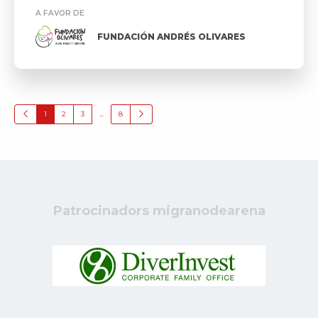
A FAVOR DE
FUNDACIÓN ANDRÉS OLIVARES
1
2
3
...
8
Patrocinadors migranodearena