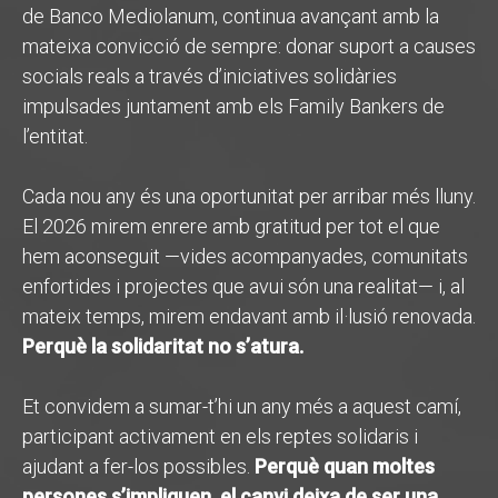
de Banco Mediolanum, continua avançant amb la
mateixa convicció de sempre: donar suport a causes
socials reals a través d’iniciatives solidàries
impulsades juntament amb els Family Bankers de
l’entitat.
Cada nou any és una oportunitat per arribar més lluny.
El 2026 mirem enrere amb gratitud per tot el que
hem aconseguit —vides acompanyades, comunitats
enfortides i projectes que avui són una realitat— i, al
mateix temps, mirem endavant amb il·lusió renovada.
Perquè la solidaritat no s’atura.
Et convidem a sumar-t’hi un any més a aquest camí,
participant activament en els reptes solidaris i
ajudant a fer-los possibles.
Perquè quan moltes
persones s’impliquen, el canvi deixa de ser una