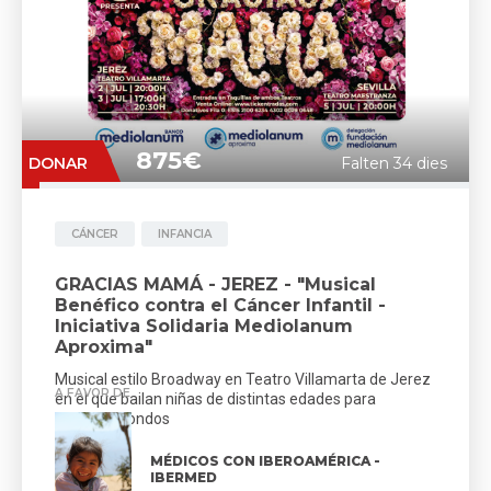
875€
DONAR
Falten 34 dies
CÁNCER
INFANCIA
GRACIAS MAMÁ - JEREZ - "Musical
Benéfico contra el Cáncer Infantil -
Iniciativa Solidaria Mediolanum
Aproxima"
Musical estilo Broadway en Teatro Villamarta de Jerez
A FAVOR DE
en el que bailan niñas de distintas edades para
recaudar fondos
MÉDICOS CON IBEROAMÉRICA -
IBERMED