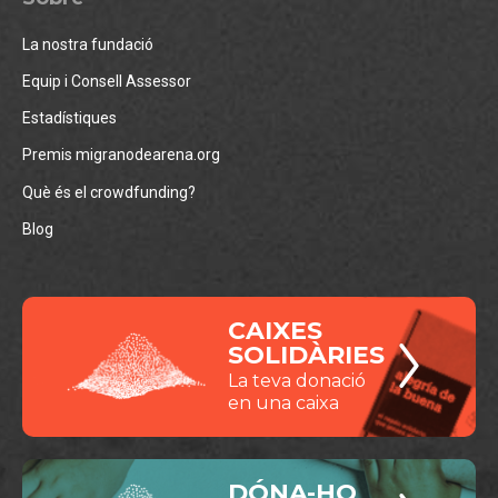
La nostra fundació
Equip i Consell Assessor
Estadístiques
Premis migranodearena.org
Què és el crowdfunding?
Blog
CAIXES
SOLIDÀRIES
La teva donació
en una caixa
DÓNA-HO