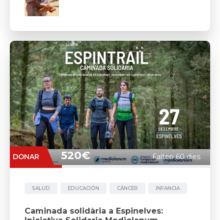
520€
DONAR
Falten 60 dies
SALUD
EDUCACIÓN
CÁNCER
INFANCIA
Caminada solidària a Espinelves: