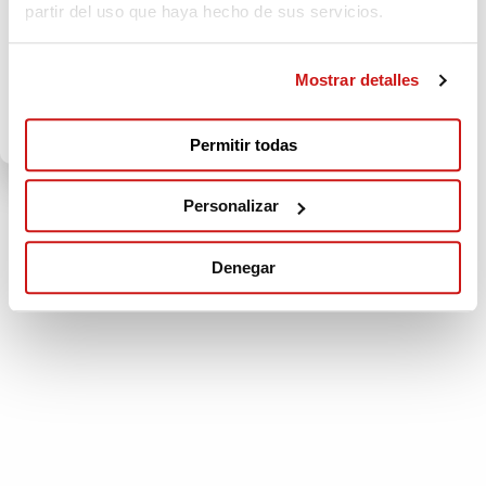
de Fundacio Catalana per a la Paralisi
partir del uso que haya hecho de sus servicios.
Cerebral
IN SUPPORT OF
Mostrar detalles
FUNDACIO CATALANA
PARALISI CEREBRAL
Permitir todas
Personalizar
Denegar