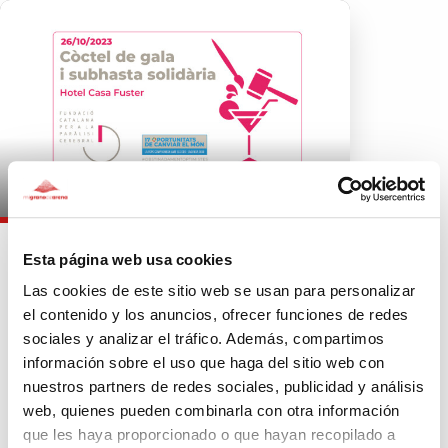
1.040€
Esta página web usa cookies
DISCAPACIDAD INTELECTUAL
Las cookies de este sitio web se usan para personalizar
DISCAPACIDAD FÍSICA
INFANCIA
el contenido y los anuncios, ofrecer funciones de redes
JÓVENES
sociales y analizar el tráfico. Además, compartimos
información sobre el uso que haga del sitio web con
Subasta de Arte y Cóctel
Solidario. Iniciativa Solidaria
nuestros partners de redes sociales, publicidad y análisis
Mediolanum Aproxima
web, quienes pueden combinarla con otra información
Reforma de instalaciones del Llar Residencia
que les haya proporcionado o que hayan recopilado a