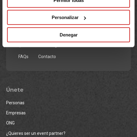
Permitir todas
Somos la plataforma de crowdfunding social y solidario que
permite implicarse con causas sociales a través de la creación
de retos solidarios basados en el crowdfunding.
Personalizar
Denegar
¿Necesitas ayuda?
FAQs
Contacto
Únete
Personas
Empresas
ONG
¿Quieres ser un event partner?