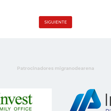
SIGUIENTE
Patrocinadores migranodearena