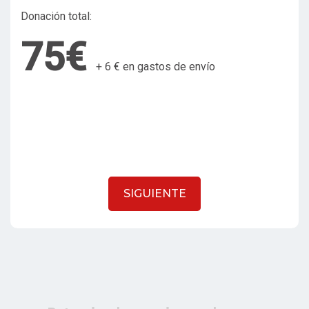
Donación total:
75€
+
6 €
en gastos de envío
SIGUIENTE