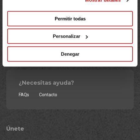
Permitir todas
Personalizar
Somos la plataforma de crowdfunding social y solidario que
permite implicarse con causas sociales a través de la creación
Denegar
de retos solidarios basados en el crowdfunding.
¿Necesitas ayuda?
FAQs
Contacto
Únete