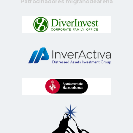
Patrocinadores migranodearena