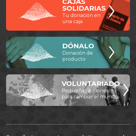
CAJAS
SOLIDARIAS
Tu donación en
una caja
DÓNALO
Donación de
producto
VOLUNTARIADO
Pequeñas acciones
para cambiar el mundo