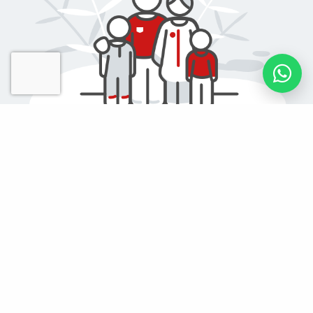
El teu granet com
persona
Suma granets de sorra a favor d'una causa social i
solidària. Lidera un repte solidari i comparteix-lo amb la
teva família, amics i coneguts perquè et facin suport.
MÉS INFORMACIÓ