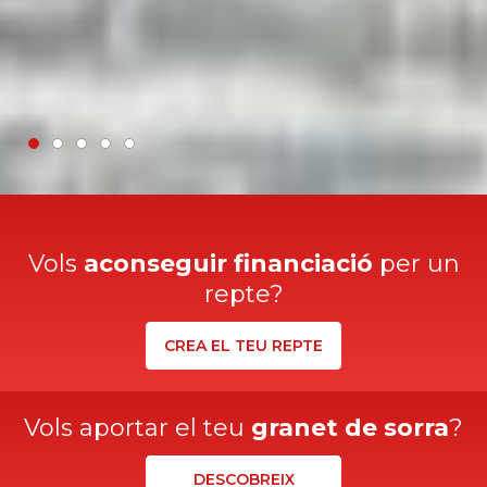
Vols
aconseguir financiació
per un
repte?
CREA EL TEU REPTE
Vols aportar el teu
granet de sorra
?
DESCOBREIX