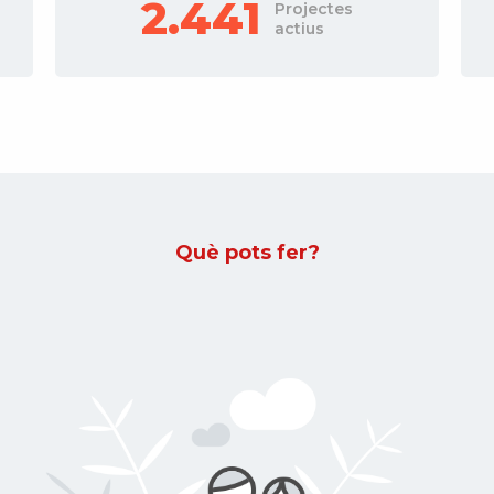
380
Projectes
actius
Què pots fer?