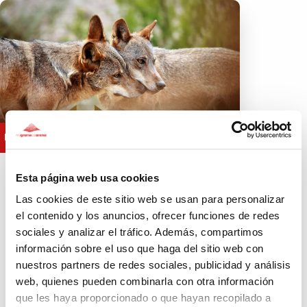
83.262€
DONAR
Faltan 145 días
Esta página web usa cookies
INVESTIGACIÓN CIENTÍFICA
Las cookies de este sitio web se usan para personalizar
DEFENSA ANIMAL
MEDIO AMBIENTE
el contenido y los anuncios, ofrecer funciones de redes
Fondo para la Protección del
sociales y analizar el tráfico. Además, compartimos
Lobo Ibérico
información sobre el uso que haga del sitio web con
nuestros partners de redes sociales, publicidad y análisis
Campaña para impulsar acciones de defensa
del lobo ibérico
web, quienes pueden combinarla con otra información
A FAVOR DE
que les haya proporcionado o que hayan recopilado a