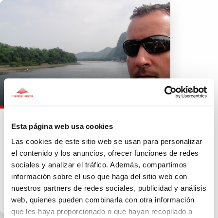
575€
Esta página web usa cookies
Desafio solidario ironman 2011
Las cookies de este sitio web se usan para personalizar
Live up to your own expectations. desafio-
ironman-2011.blogspot.com ...
el contenido y los anuncios, ofrecer funciones de redes
sociales y analizar el tráfico. Además, compartimos
A FAVOR DE
información sobre el uso que haga del sitio web con
ASOCIACIÓN ESCLEROSIS
nuestros partners de redes sociales, publicidad y análisis
MÚLTIPLE ESPAÑA
web, quienes pueden combinarla con otra información
que les haya proporcionado o que hayan recopilado a