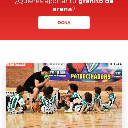
¿Quieres aportar tu
granito de
arena
?
DONA