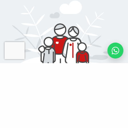
Tu granito como
persona
Suma granitos de arena a favor de una causa social y