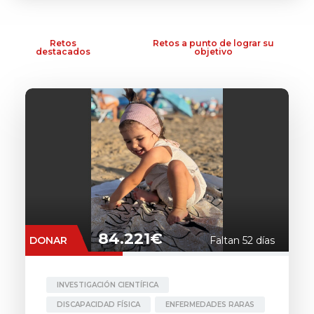
Retos
Retos a punto de lograr su
destacados
objetivo
84.221€
DONAR
Faltan 52 días
INVESTIGACIÓN CIENTÍFICA
DISCAPACIDAD FÍSICA
ENFERMEDADES RARAS