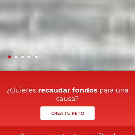
¿Quieres
recaudar fondos
para una
causa?
CREA TU RETO