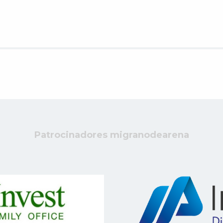
Patrocinadores migranodearena