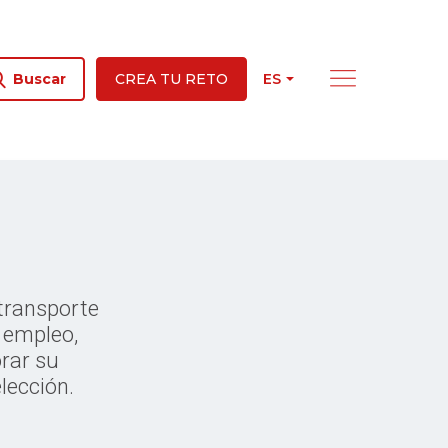
ES
Buscar
CREA TU RETO
transporte
 empleo,
orar su
lección.