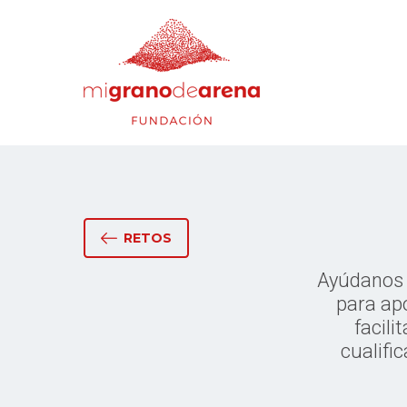
RETOS
Ayúdanos 
para ap
facili
cualifi