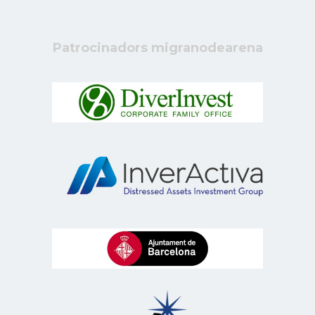
Patrocinadors migranodearena