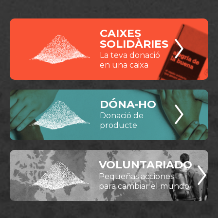
CAIXES
SOLIDÀRIES
La teva donació
en una caixa
DÓNA-HO
Donació de
producte
VOLUNTARIADO
Pequeñas acciones
para cambiar el mundo