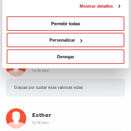
Mostrar detalles
Irantzu Carral zarandona
Fa 95 dies
Permitir todas
20
Personalizar
Denegar
Gustavo Andres
Fa 96 dies
Gracias por cuidar esas valiosas vidas
Esther
Fa 98 dies