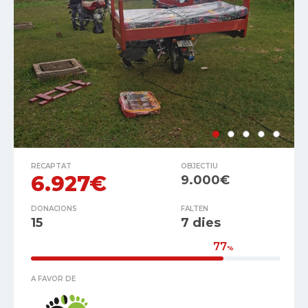
RECAPTAT
OBJECTIU
6.927€
9.000€
DONACIONS
FALTEN
15
7 dies
77
%
A FAVOR DE