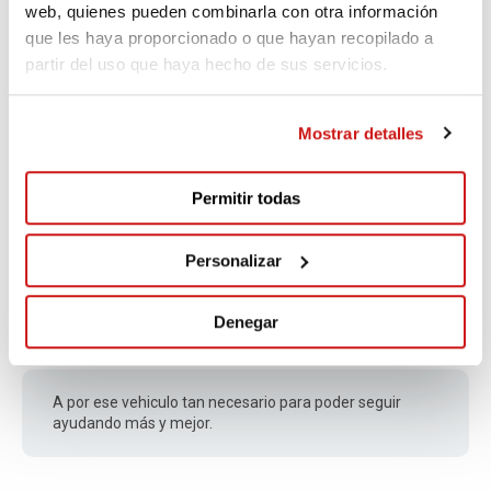
web, quienes pueden combinarla con otra información
Edisson
que les haya proporcionado o que hayan recopilado a
partir del uso que haya hecho de sus servicios.
Ruben
Mostrar detalles
Fa 212 dies
Permitir todas
Un placer poder ayudar
Personalizar
Carlos Jose
Denegar
Fa 252 dies
A por ese vehiculo tan necesario para poder seguir
ayudando más y mejor.