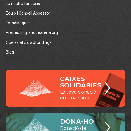
La nostra fundació
Equip i Consell Assessor
Estadístiques
Premis migranodearena.org
Què és el crowdfunding?
Blog
CAIXES
SOLIDÀRIES
La teva donació
en una caixa
DÓNA-HO
Donació de