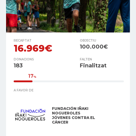
RECAPTAT
OBJECTIU
16.969€
100.000€
DONACIONS
FALTEN
183
Finalitzat
17
%
A FAVOR DE
FUNDACIÓN IÑAKI
NOGUEROLES
JÓVENES CONTRA EL
CÁNCER