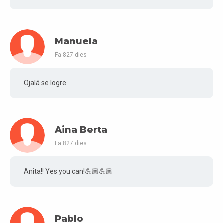
Manuela
Fa 827 dies
Ojalá se logre
Aina Berta
Fa 827 dies
Anita!! Yes you can!💪🏼💪🏼
Pablo