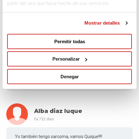
Javier
partir del uso que haya hecho de sus servicios.
Fa 730 dies
Mostrar detalles
Mucho ánimo ! Enseguida te pondrás bien !
Permitir todas
Brenda Tavares
Personalizar
Fa 730 dies
Denegar
Muita força e muita sorte para você Quique!
Alba diaz luque
Fa 732 dies
Yo también tengo sarcoma, vamos Quique!!!!