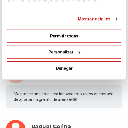
partir del uso que haya hecho de sus servicios.
Mostrar detalles
Cristina
Fa 358 dies
Permitir todas
Bonita iniciativa, jovenes como vosotras sois un tesoro!!
Personalizar
Denegar
Nicolás
Fa 358 dies
Me parece una gran idea innovadora y estoy encantado
de aportar mi granito de arena😁😁
Raquel Colina