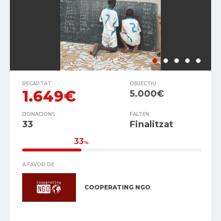
RECAPTAT
OBJECTIU
1.649€
5.000€
DONACIONS
FALTEN
33
Finalitzat
33
%
A FAVOR DE
COOPERATING NGO