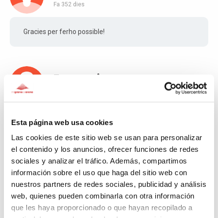
Fa 352 dies
Gracies per ferho possible!
Emerenciano
Fa 355 dies
Enhorabuena y orgullos !!!!
Esta página web usa cookies
Las cookies de este sitio web se usan para personalizar
el contenido y los anuncios, ofrecer funciones de redes
sociales y analizar el tráfico. Además, compartimos
Dulce María del Carmen
información sobre el uso que haga del sitio web con
Fa 357 dies
nuestros partners de redes sociales, publicidad y análisis
web, quienes pueden combinarla con otra información
Maravillosa iniciativa 😍
que les haya proporcionado o que hayan recopilado a