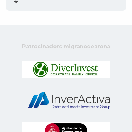
❤️
Patrocinadors migranodearena