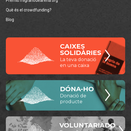
Premis migranodearena.org
Què és el crowdfunding?
Blog
CAIXES
SOLIDÀRIES
La teva donació
en una caixa
DÓNA-HO
Donació de
producte
VOLUNTARIADO