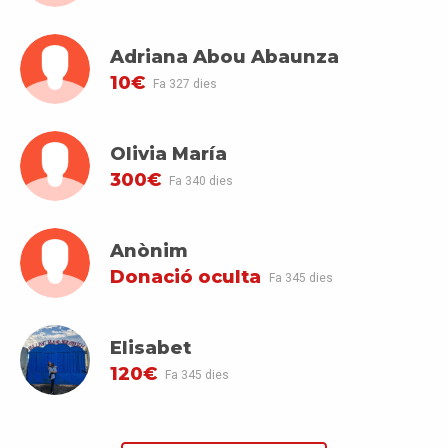
Adriana Abou Abaunza
10€
Fa 327 dies
Olivia María
300€
Fa 340 dies
Anònim
Donació oculta
Fa 345 dies
Elisabet
120€
Fa 345 dies