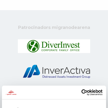
Patrocinadors migranodearena