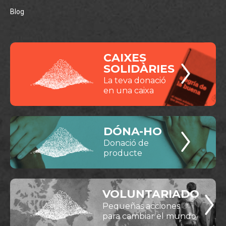
Blog
CAIXES
SOLIDÀRIES
La teva donació
en una caixa
DÓNA-HO
Donació de
producte
VOLUNTARIADO
Pequeñas acciones
para cambiar el mundo