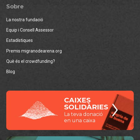
Sobre
La nostra fundació
Equip i Consell Assessor
Estadístiques
Premis migranodearena.org
Què és el crowdfunding?
Blog
CAIXES
SOLIDÀRIES
La teva donació
en una caixa