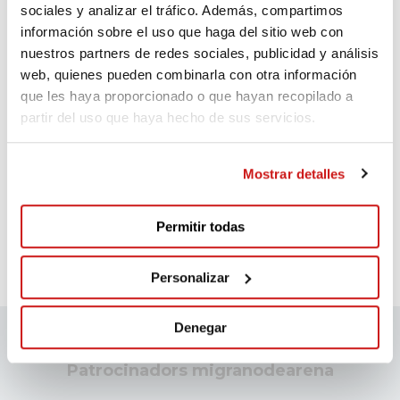
sociales y analizar el tráfico. Además, compartimos
información sobre el uso que haga del sitio web con
nuestros partners de redes sociales, publicidad y análisis
web, quienes pueden combinarla con otra información
que les haya proporcionado o que hayan recopilado a
Comentaris
(2)
partir del uso que haya hecho de sus servicios.
Ceretana d activitats de
muntanya SL
Mostrar detalles
Fa 12 dies
Permitir todas
Aportació GRava Lybica
Personalizar
Denegar
Patrocinadors migranodearena