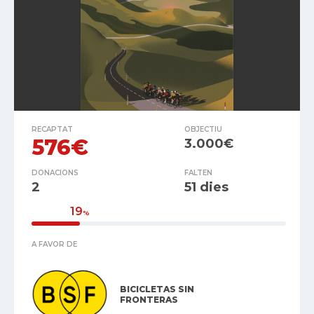
RECAPTAT
OBJECTIU
576€
3.000€
DONACIONS
FALTEN
2
51 dies
19
%
A FAVOR DE
BICICLETAS SIN
FRONTERAS