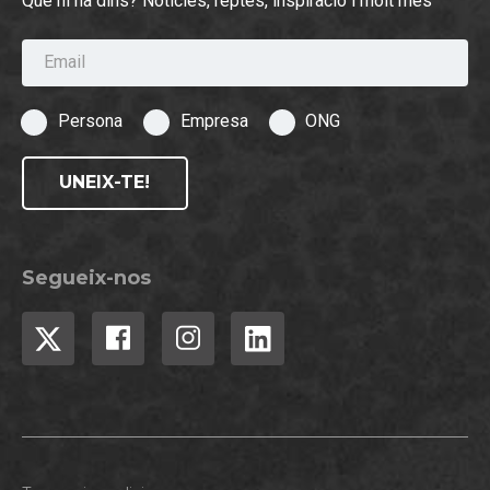
Què hi ha dins? Notícies, reptes, inspiració i molt més
Email
Persona
Empresa
ONG
UNEIX-TE!
Segueix-nos