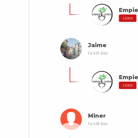
Empie
LÍDER
Jaime
Fa 635 dies
Empie
LÍDER
Miner
Fa 638 dies