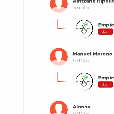
Aintzane Hipóli
Fa 611 dies
Empie
LÍDER
Manuel Moreno
Fa 614 dies
Empie
LÍDER
Alonso
Fa 614 dies