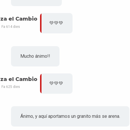
za el Cambio
💚💚💚
Fa 614 dies
Mucho ánimo!!
za el Cambio
💚💚💚
Fa 625 dies
Ánimo, y aquí aportamos un granito más se arena.