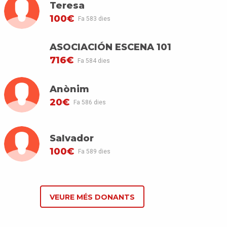
Teresa
100€
Fa 583 dies
ASOCIACIÓN ESCENA 101
716€
Fa 584 dies
Anònim
20€
Fa 586 dies
Salvador
100€
Fa 589 dies
VEURE MÉS DONANTS