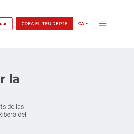
CA
car
CREA EL TEU REPTE
r la
ts de les
Ribera del