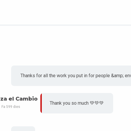
Thanks for all the work you put in for people &amp; en
za el Cambio
Thank you so much 💚💚💚
Fa 599 dies