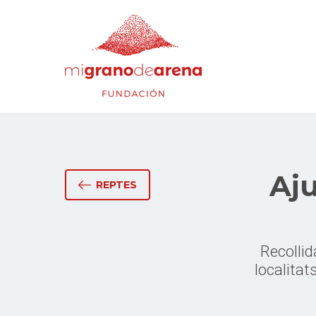
Aju
REPTES
Recollid
localitat