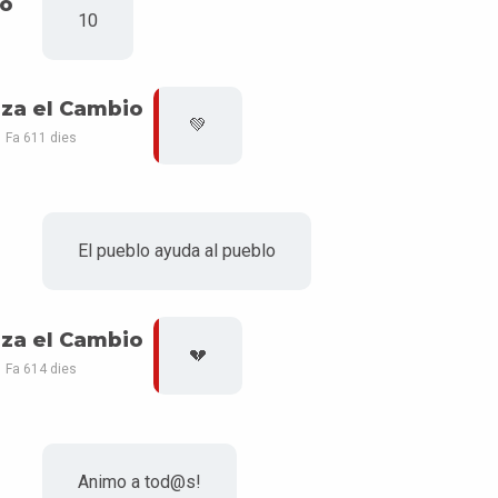
to
10
za el Cambio
💚
Fa 611 dies
El pueblo ayuda al pueblo
za el Cambio
💔
Fa 614 dies
Animo a tod@s!