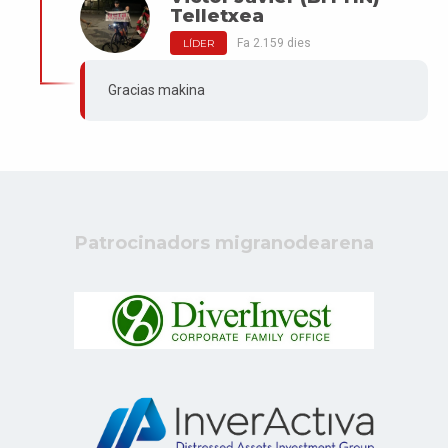
Telletxea
Fa 2.159 dies
LÍDER
Gracias makina
Patrocinadors migranodearena