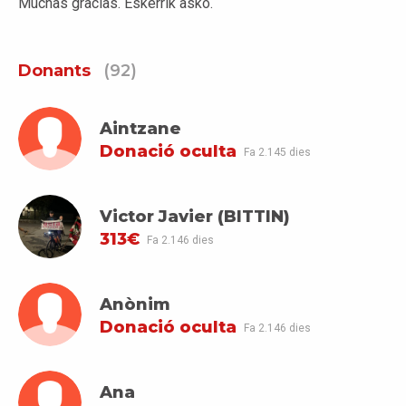
Muchas gracias. Eskerrik asko.
Donants
(92)
Aintzane
Donació oculta
Fa 2.145 dies
Victor Javier (BITTIN)
313€
Fa 2.146 dies
Anònim
Donació oculta
Fa 2.146 dies
Ana