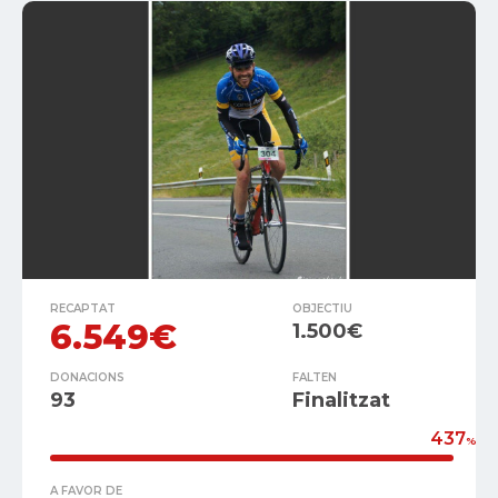
RECAPTAT
OBJECTIU
6.549€
1.500€
DONACIONS
FALTEN
93
Finalitzat
437
%
A FAVOR DE