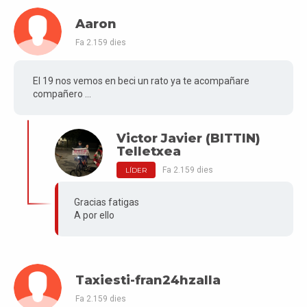
Aaron
Fa 2.159 dies
El 19 nos vemos en beci un rato ya te acompañare
compañero ...
Victor Javier (BITTIN)
Telletxea
Fa 2.159 dies
LÍDER
Gracias fatigas
A por ello
Taxiesti-fran24hzalla
Fa 2.159 dies