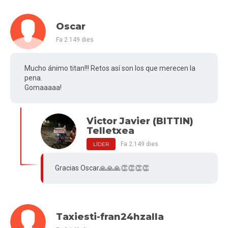
Oscar
Fa 2.149 dies
Mucho ánimo titan!!! Retos así son los que merecen la
pena.
Gomaaaaa!
Victor Javier (BITTIN)
Telletxea
Fa 2.149 dies
LÍDER
Gracias Oscar🙏🙏🙏👏👏👏👏
Taxiesti-fran24hzalla