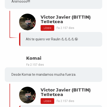
Animoooo!!!!
Victor Javier (BITTIN)
Telletxea
Fa 2.157 dies
LÍDER
Ahi te quiero ver Raulin 💪💪💪💪🤪
Komai
Fa 2.157 dies
Desde Komai te mandamos mucha fuerza.
Victor Javier (BITTIN)
Telletxea
Fa 2.157 dies
LÍDER