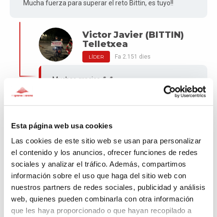
Mucha fuerza para superar el reto Bittin, es tuyo!!
Victor Javier (BITTIN)
Telletxea
Fa 2.151 dies
LÍDER
Muchas gracias 💪💪
Nagore
Esta página web usa cookies
Fa 2.152 dies
Las cookies de este sitio web se usan para personalizar
el contenido y los anuncios, ofrecer funciones de redes
sociales y analizar el tráfico. Además, compartimos
Aurrera y Zorionak por la iniciativa.
información sobre el uso que haga del sitio web con
nuestros partners de redes sociales, publicidad y análisis
Victor Javier (BITTIN)
web, quienes pueden combinarla con otra información
Telletxea
que les haya proporcionado o que hayan recopilado a