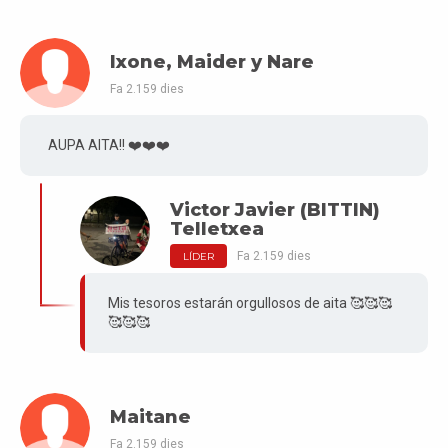
Ixone, Maider y Nare
Fa 2.159 dies
AUPA AITA!! ❤️❤️❤️
Victor Javier (BITTIN)
Telletxea
Fa 2.159 dies
LÍDER
Mis tesoros estarán orgullosos de aita 🥰🥰🥰
🥰🥰🥰
Maitane
Fa 2.159 dies