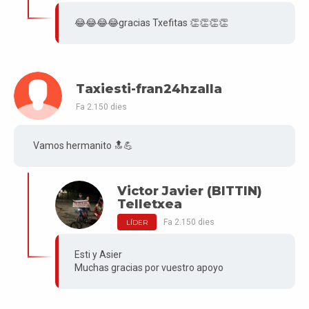
😂😂😂😂gracias Txefitas 👏👏👏👏
Taxiesti-fran24hzalla
Fa 2.150 dies
Vamos hermanito 🔝💪
Victor Javier (BITTIN)
Telletxea
Fa 2.150 dies
LÍDER
Esti y Asier
Muchas gracias por vuestro apoyo