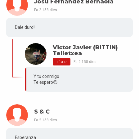
Josu Fernández Bernaola
Fa 2.158 dies
Dale duro!!
Victor Javier (BITTIN)
Telletxea
Fa 2.158 dies
LÍDER
Y tu conmigo
Te espero😉
S & C
Fa 2.158 dies
Esperanza