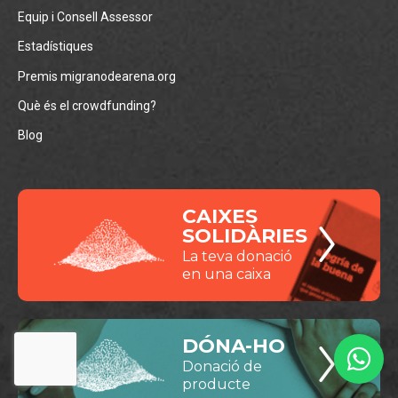
Equip i Consell Assessor
Estadístiques
Premis migranodearena.org
Què és el crowdfunding?
Blog
CAIXES
SOLIDÀRIES
La teva donació
en una caixa
DÓNA-HO
Donació de
producte