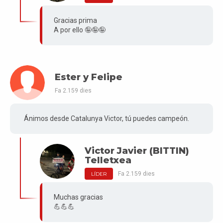
Gracias prima
A por ello 🤪🤪🤪
Ester y Felipe
Fa 2.159 dies
Ánimos desde Catalunya Victor, tú puedes campeón.
Victor Javier (BITTIN)
Telletxea
Fa 2.159 dies
LÍDER
Muchas gracias
💪💪💪