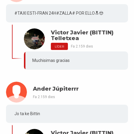
#TAXI ESTI-FRAN 24H#ZALLA# POR ELLO🔝😍
Victor Javier (BITTIN)
Telletxea
Fa 2.159 dies
LÍDER
Muchisimas gracias
Ander Júpiterrr
Fa 2.159 dies
Jo ta ke Bittin
Victor Javier (BITTIN)