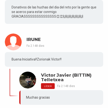
Donativos de las huchas del dia del reto por la gente que
se acerco para estar conmigo
GRACIASSSSSSSSSSSSSSS👏👏🙌🙌🙌🙌🙌🙌
IRUNE
Fa 2.148 dies
Buena Iniciativa!!Zorionak Victor!!
Victor Javier (BITTIN)
Telletxea
Fa 2.148 dies
LÍDER
Muchas gracias