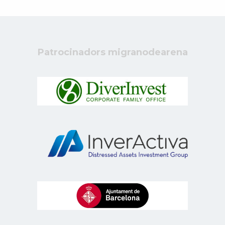
Patrocinadors migranodearena