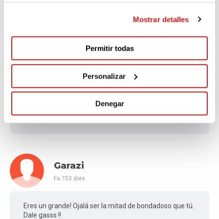
Fa 702 dies
Mostrar detalles
Eres todo un ejemplo. Ánimo Gonzalo. Auxi
Permitir todas
Personalizar
Francisco javier
Fa 702 dies
Denegar
Ánimo disfrutaloo
Garazi
Fa 703 dies
Eres un grande! Ojalá ser la mitad de bondadoso que tú.
Dale gasss !!