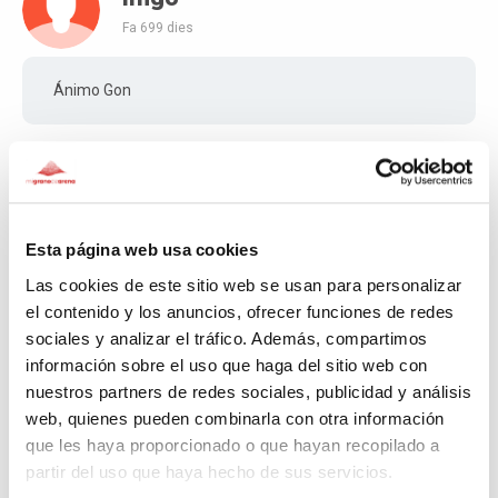
Fa 699 dies
Ánimo Gon
Micaela
Fa 700 dies
Esta página web usa cookies
Las cookies de este sitio web se usan para personalizar
Ojalá.pudiese más. Mi madre murió de una atrofia
multisistémica, tb declarada como enfermedad rara y
el contenido y los anuncios, ofrecer funciones de redes
mi pareja falleció de ELA. Me hubiese encantado hacer
sociales y analizar el tráfico. Además, compartimos
tú recorrido. Muchas suerte y gracias por hacer visible
información sobre el uso que haga del sitio web con
estas cosas.
nuestros partners de redes sociales, publicidad y análisis
web, quienes pueden combinarla con otra información
que les haya proporcionado o que hayan recopilado a
partir del uso que haya hecho de sus servicios.
María Auxiliadora