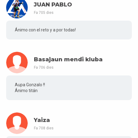
JUAN PABLO
Fa 705 dies
Ánimo con el reto y a por todas!
Basajaun mendi kluba
Fa 706 dies
Aupa Gonzalo !!
Ánimo titán
Yaiza
Fa 708 dies