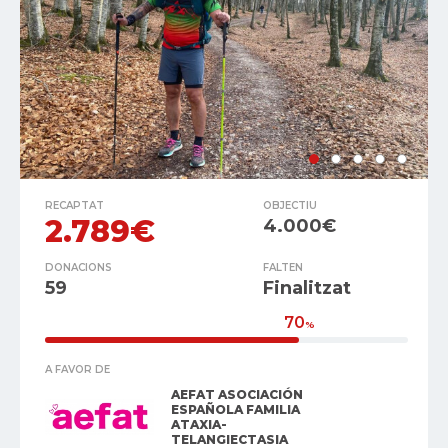
RECAPTAT
OBJECTIU
2.789€
4.000€
DONACIONS
FALTEN
59
Finalitzat
70
%
A FAVOR DE
AEFAT ASOCIACIÓN
ESPAÑOLA FAMILIA
ATAXIA-
TELANGIECTASIA