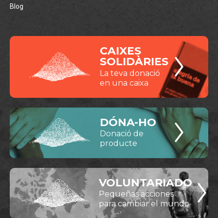
Blog
CAIXES
SOLIDÀRIES
La teva donació
en una caixa
DÓNA-HO
Donació de
producte
VOLUNTARIADO
Pequeñas acciones
para cambiar el mundo