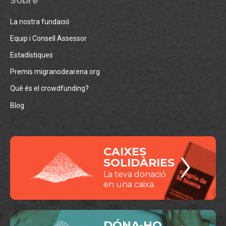
Sobre
La nostra fundació
Equip i Consell Assessor
Estadístiques
Premis migranodearena.org
Què és el crowdfunding?
Blog
CAIXES
SOLIDÀRIES
La teva donació
en una caixa
DÓNA-HO