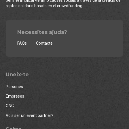
permet implicar-te amb causes socials a través de la creació de
reptes solidaris basats en el crowdfunding.
Necessites ajuda?
FAQs
Contacte
Uneix-te
Persones
Empreses
ONG
Vols ser un event partner?