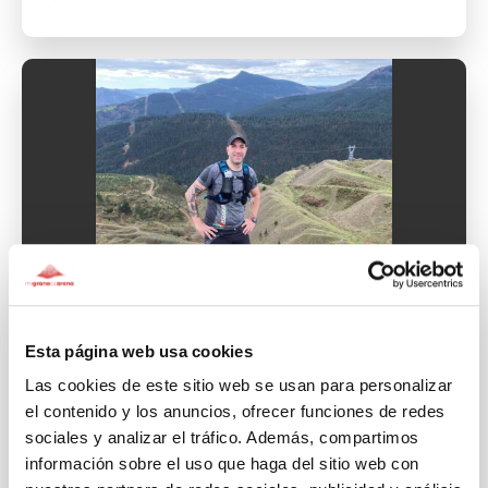
1.850€
Esta página web usa cookies
Las cookies de este sitio web se usan para personalizar
DISCAPACIDAD FÍSICA
JÓVENES
el contenido y los anuncios, ofrecer funciones de redes
ENFERMEDADES RARAS
sociales y analizar el tráfico. Además, compartimos
información sobre el uso que haga del sitio web con
Un camino por AEFAT