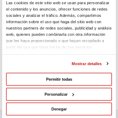
Las cookies de este sitio web se usan para personalizar
150€
Hace 110 días
el contenido y los anuncios, ofrecer funciones de redes
sociales y analizar el tráfico. Además, compartimos
información sobre el uso que haga del sitio web con
nuestros partners de redes sociales, publicidad y análisis
web, quienes pueden combinarla con otra información
que les haya proporcionado o que hayan recopilado a
partir del uso que haya hecho de sus servicios.
Comentarios
(2)
Mostrar detalles
Ceretana d activitats de
muntanya SL
Hace 11 días
Permitir todas
Aportació GRava Lybica
Personalizar
Denegar