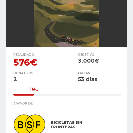
RECAUDADO
OBJETIVO
576€
3.000€
DONATIVOS
FALTAN
2
53 días
19
%
A FAVOR DE
BICICLETAS SIN
FRONTERAS