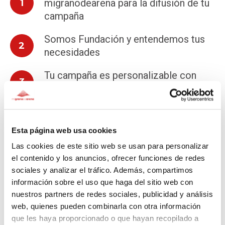
migranodearena para la difusión de tu
1
campaña
Somos Fundación y entendemos tus
2
necesidades
Tu campaña es personalizable con
3
mensaje, imagen, video
Puede ir haciendo actualizaciones de
tu campaña, y todos tus donantes
4
Esta página web usa cookies
recibirán un email con una notificación
Las cookies de este sitio web se usan para personalizar
para que la puedan leer.
el contenido y los anuncios, ofrecer funciones de redes
sociales y analizar el tráfico. Además, compartimos
Puedes rendir cuentas a tus donantes.
5
información sobre el uso que haga del sitio web con
nuestros partners de redes sociales, publicidad y análisis
web, quienes pueden combinarla con otra información
Incrementas tu base social.
6
que les haya proporcionado o que hayan recopilado a