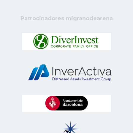
Patrocinadores migranodearena