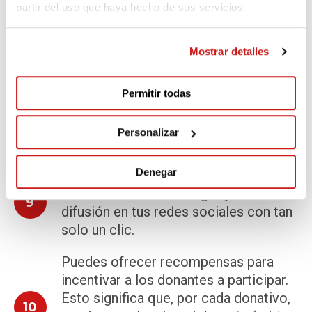
partir del uso que haya hecho de sus servicios.
Facilitamos los certificados de
donación a los donantes de forma
7
Mostrar detalles
automática e instantánea para que
puedan desgravarse su aportación.
Permitir todas
Ganas visibilidad y llegas a más
entorno social fuera del que ya
8
Personalizar
conoce a tu ONG.
Denegar
Puedes incorporar el reto en tu página
web a través de un widget y darle
9
difusión en tus redes sociales con tan
solo un clic.
Puedes ofrecer recompensas para
incentivar a los donantes a participar.
Esto significa que, por cada donativo,
10